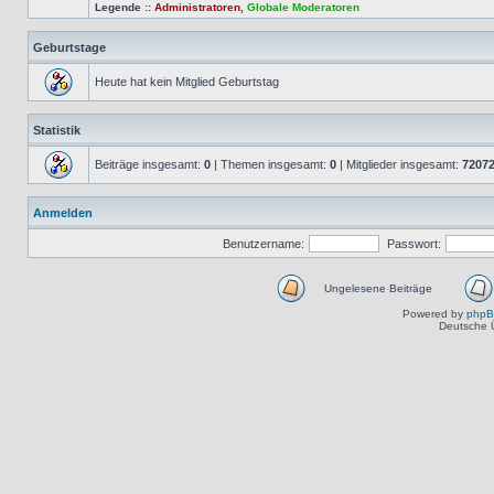
Legende ::
Administratoren
,
Globale Moderatoren
Geburtstage
Heute hat kein Mitglied Geburtstag
Statistik
Beiträge insgesamt:
0
| Themen insgesamt:
0
| Mitglieder insgesamt:
7207
Anmelden
Benutzername:
Passwort:
Ungelesene Beiträge
Powered by
php
Deutsche 