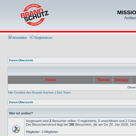
MISSIO
Austau
Anmelden
Registrieren
Foren-Übersicht
Forum
Themen
Beiträge
Diese
Alle Cookies des Boards löschen
|
Das Team
Foren-Übersicht
Wer ist online?
Insgesamt sind
2
Besucher online: 0 registrierte, 0 unsichtbare und 2 Gäs
Der Besucherrekord liegt bei
386
Besuchern, die am Do 29. Jan 2026, 19:00
Mitglieder: 0 Mitglieder